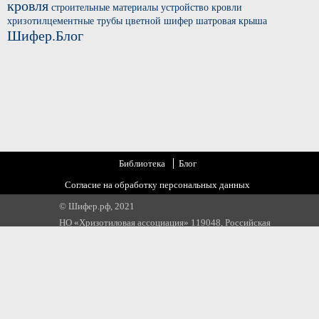
кровля
строительные материалы
устройство кровли
хризотилцементные трубы
цветной шифер
шатровая крыша
Шифер.Блог
Библиотека
Блог
Согласие на обработку персональных данных
© Шифер.рф, 2021
НО «Хризотиловая ассоциация» 119048, Российская
Федерация, г. Москва, ул. Усачева, д 35 стр 1
Email:
info@chrysotile.ru
,
info@шифер.рф
,
+7 905 580 31 22
https://top-fwz1.mail.ru/tracker?id=3166775;e=RG%3A/trg-pixel-
8613144-1584564114274;_=random