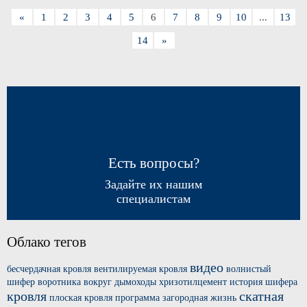
«
1
2
3
4
5
6
7
8
9
10
...
13
14
»
Есть вопросы?
Задайте их нашим
специалистам
Облако тегов
видео
бесчердачная кровля
вентилируемая кровля
волнистый
шифер
воротника вокруг
дымоходы хризотилцемент
история шифера
кровля
скатная
плоская кровля
программа загородная жизнь