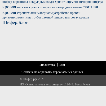
шифер
воротника вокруг
дымоходы хризотилцемент
история шифера
кровля
скатная
плоская кровля
программа загородная жизнь
кровля
строительные материалы
устройство кровли
хризотилцементные трубы
цветной шифер
шатровая крыша
Шифер.Блог
Библиотека
Блог
Согласие на обработку персональных данных
© Шифер.рф, 2021
НО «Хризотиловая ассоциация» 119048, Российская
Федерация, г. Москва, ул. Усачева, д 35 стр 1
Email:
info@chrysotile.ru
,
info@шифер.рф
,
+7 905 580 31 22