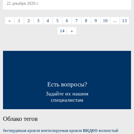
22 декабря 2020 г.
«
1
2
3
4
5
6
7
8
9
10
...
13
14
»
Есть вопросы?
Задайте их нашим
специалистам
Облако тегов
видео
бесчердачная кровля
вентилируемая кровля
волнистый