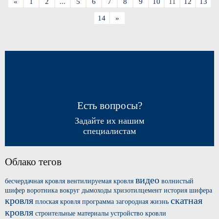
«
1
2
...
5
6
7
8
9
10
11
12
13
14
»
Есть вопросы?
Задайте их нашим
специалистам
Облако тегов
видео
бесчердачная кровля
вентилируемая кровля
волнистый
шифер
воротника вокруг
дымоходы хризотилцемент
история шифера
кровля
скатная
плоская кровля
программа загородная жизнь
кровля
строительные материалы
устройство кровли