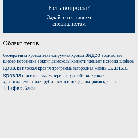
Есть вопросы?
Задайте их нашим
специалистам
Облако тегов
видео
бесчердачная кровля
вентилируемая кровля
волнистый
шифер
воротника вокруг
дымоходы хризотилцемент
история шифера
кровля
скатная
плоская кровля
программа загородная жизнь
кровля
строительные материалы
устройство кровли
хризотилцементные трубы
цветной шифер
шатровая крыша
Шифер.Блог