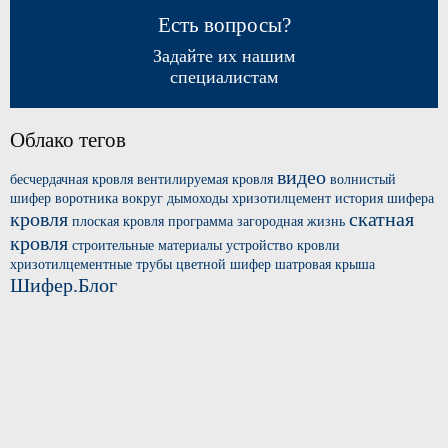
Есть вопросы?
Задайте их нашим
специалистам
Облако тегов
видео
бесчердачная кровля
вентилируемая кровля
волнистый
шифер
воротника вокруг
дымоходы хризотилцемент
история шифера
кровля
скатная
плоская кровля
программа загородная жизнь
кровля
строительные материалы
устройство кровли
хризотилцементные трубы
цветной шифер
шатровая крыша
Шифер.Блог