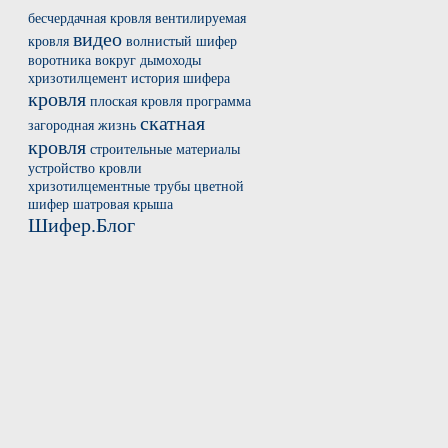
бесчердачная кровля
вентилируемая
видео
кровля
волнистый шифер
воротника вокруг
дымоходы
хризотилцемент
история шифера
кровля
плоская кровля
программа
скатная
загородная жизнь
кровля
строительные материалы
устройство кровли
хризотилцементные трубы
цветной
шифер
шатровая крыша
Шифер.Блог