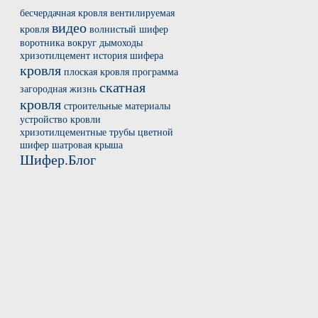
бесчердачная кровля
вентилируемая
видео
кровля
волнистый шифер
воротника вокруг
дымоходы
хризотилцемент
история шифера
кровля
плоская кровля
программа
скатная
загородная жизнь
кровля
строительные материалы
устройство кровли
хризотилцементные трубы
цветной
шифер
шатровая крыша
Шифер.Блог