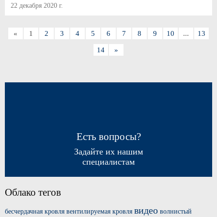
22 декабря 2020 г.
«
1
2
3
4
5
6
7
8
9
10
...
13
14
»
Есть вопросы?
Задайте их нашим
специалистам
Облако тегов
видео
бесчердачная кровля
вентилируемая кровля
волнистый