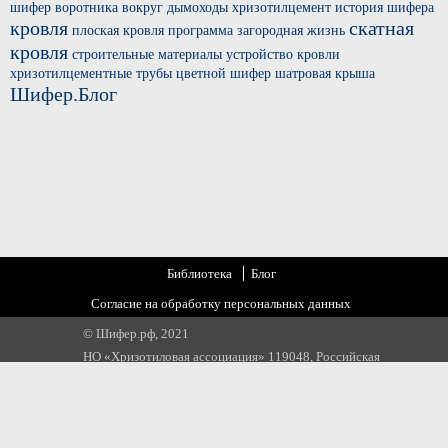
шифер
воротника вокруг
дымоходы хризотилцемент
история шифера
кровля
скатная
плоская кровля
программа загородная жизнь
кровля
строительные материалы
устройство кровли
хризотилцементные трубы
цветной шифер
шатровая крыша
Шифер.Блог
Библиотека
Блог
Согласие на обработку персональных данных
© Шифер.рф, 2021
НО «Хризотиловая ассоциация» 119048, Российская
Федерация, г. Москва, ул. Усачева, д 35 стр 1
Email:
info@chrysotile.ru
,
info@шифер.рф
,
+7 905 580 31 22