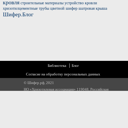
кровля
строительные материалы
устройство кровли
хризотилцементные трубы
цветной шифер
шатровая крыша
Шифер.Блог
Библиотека
Блог
Согласие на обработку персональных данных
© Шифер.рф, 2021
НО «Хризотиловая ассоциация» 119048, Российская
Федерация, г. Москва, ул. Усачева, д 35 стр 1
Email:
info@chrysotile.ru
,
info@шифер.рф
,
+7 905 580 31 22
https://top-fwz1.mail.ru/tracker?id=3166775;e=RG%3A/trg-pixel-
8613144-1584564114274;_=random