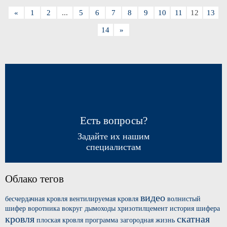
«
1
2
...
5
6
7
8
9
10
11
12
13
14
»
Есть вопросы?
Задайте их нашим
специалистам
Облако тегов
видео
бесчердачная кровля
вентилируемая кровля
волнистый
шифер
воротника вокруг
дымоходы хризотилцемент
история шифера
кровля
скатная
плоская кровля
программа загородная жизнь