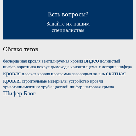
Есть вопросы?
Задайте их нашим
специалистам
Облако тегов
видео
бесчердачная кровля
вентилируемая кровля
волнистый
шифер
воротника вокруг
дымоходы хризотилцемент
история шифера
кровля
скатная
плоская кровля
программа загородная жизнь
кровля
строительные материалы
устройство кровли
хризотилцементные трубы
цветной шифер
шатровая крыша
Шифер.Блог