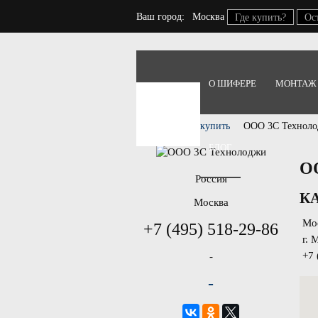
Ваш город:
Москва
Где купить?
Ос
О ШИФЕРЕ
МОНТАЖ
Главная
Где купить
ООО 3С Технол
БЛОГ
О
Россия
К
Москва
Мо
+7 (495) 518-29-86
г. М
+7 
-
-