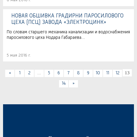
8 мая 2016 г.
НОВАЯ ОБШИВКА ГРАДИРНИ ПАРОСИЛОВОГО
ЦЕХА (ПСЦ) ЗАВОДА «ЭЛЕКТРОЦИНК»
По словам старшего механика канализации и водоснабжения
паросилового цеха Нодара Габараева...
5 мая 2016 г.
13
«
1
2
...
5
6
7
8
9
10
11
12
14
»