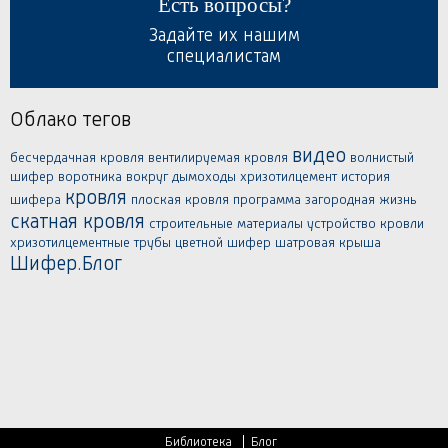
Есть вопросы?
Задайте их нашим
специалистам
Облако тегов
видео
бесчердачная кровля
вентилируемая кровля
волнистый
шифер
воротника вокруг
дымоходы хризотилцемент
история
кровля
шифера
плоская кровля
программа загородная жизнь
скатная кровля
строительные материалы
устройство кровли
хризотилцементные трубы
цветной шифер
шатровая крыша
Шифер.Блог
Библиотека
Блог