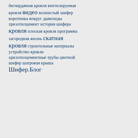
бесчердачная кровля
вентилируемая
видео
кровля
волнистый шифер
воротника вокруг
дымоходы
хризотилцемент
история шифера
кровля
плоская кровля
программа
скатная
загородная жизнь
кровля
строительные материалы
устройство кровли
хризотилцементные трубы
цветной
шифер
шатровая крыша
Шифер.Блог