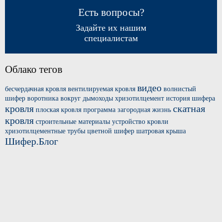
Есть вопросы?
Задайте их нашим
специалистам
Облако тегов
видео
бесчердачная кровля
вентилируемая кровля
волнистый
шифер
воротника вокруг
дымоходы хризотилцемент
история шифера
кровля
скатная
плоская кровля
программа загородная жизнь
кровля
строительные материалы
устройство кровли
хризотилцементные трубы
цветной шифер
шатровая крыша
Шифер.Блог