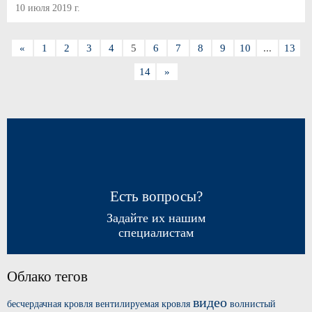
10 июля 2019 г.
«
1
2
3
4
5
6
7
8
9
10
...
13
14
»
Есть вопросы?
Задайте их нашим
специалистам
Облако тегов
видео
бесчердачная кровля
вентилируемая кровля
волнистый