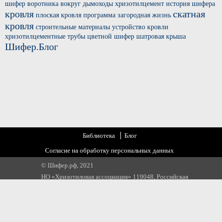
шифер
воротника вокруг
дымоходы хризотилцемент
история шифера
кровля
скатная
плоская кровля
программа загородная жизнь
кровля
строительные материалы
устройство кровли
хризотилцементные трубы
цветной шифер
шатровая крыша
Шифер.Блог
Библиотека
Блог
Согласие на обработку персональных данных
© Шифер.рф, 2021
НО «Хризотиловая ассоциация» 119048, Российская
Федерация, г. Москва, ул. Усачева, д 35 стр 1
Email:
info@chrysotile.ru
,
info@шифер.рф
,
+7 905 580 31 22