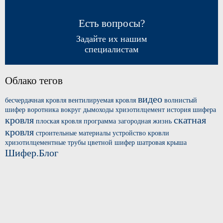
Есть вопросы?
Задайте их нашим
специалистам
Облако тегов
видео
бесчердачная кровля
вентилируемая кровля
волнистый
шифер
воротника вокруг
дымоходы хризотилцемент
история шифера
кровля
скатная
плоская кровля
программа загородная жизнь
кровля
строительные материалы
устройство кровли
хризотилцементные трубы
цветной шифер
шатровая крыша
Шифер.Блог