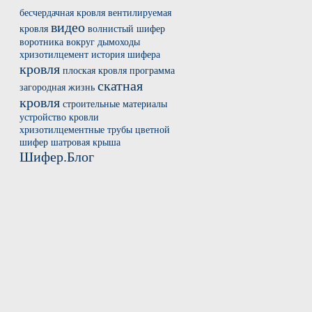
бесчердачная кровля
вентилируемая
видео
кровля
волнистый шифер
воротника вокруг
дымоходы
хризотилцемент
история шифера
кровля
плоская кровля
программа
скатная
загородная жизнь
кровля
строительные материалы
устройство кровли
хризотилцементные трубы
цветной
шифер
шатровая крыша
Шифер.Блог