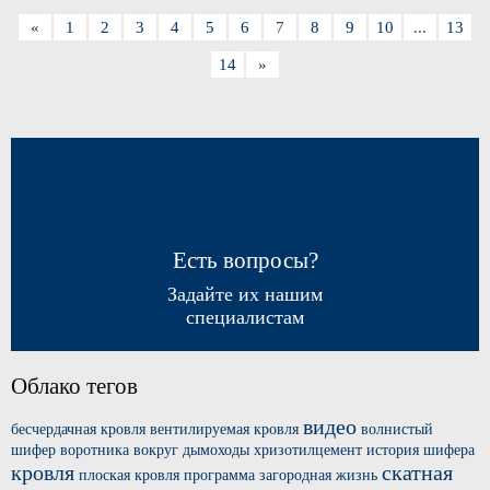
«
1
2
3
4
5
6
7
8
9
10
...
13
14
»
Есть вопросы?
Задайте их нашим
специалистам
Облако тегов
видео
бесчердачная кровля
вентилируемая кровля
волнистый
шифер
воротника вокруг
дымоходы хризотилцемент
история шифера
кровля
скатная
плоская кровля
программа загородная жизнь