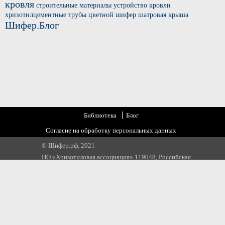
кровля
строительные материалы
устройство кровли
хризотилцементные трубы
цветной шифер
шатровая крыша
Шифер.Блог
Библиотека
Блог
Согласие на обработку персональных данных
© Шифер.рф, 2021
НО «Хризотиловая ассоциация» 119048, Российская
Федерация, г. Москва, ул. Усачева, д 35 стр 1
Email:
info@chrysotile.ru
,
info@шифер.рф
,
+7 905 580 31 22
https://top-fwz1.mail.ru/tracker?id=3166775;e=RG%3A/trg-pixel-
8613144-1584564114274;_=random