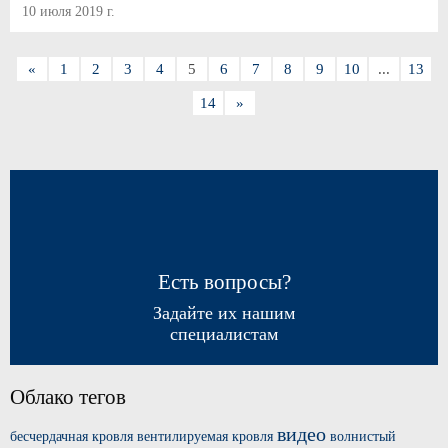
10 июля 2019 г.
«
1
2
3
4
5
6
7
8
9
10
...
13
14
»
Есть вопросы?
Задайте их нашим
специалистам
Облако тегов
видео
бесчердачная кровля
вентилируемая кровля
волнистый