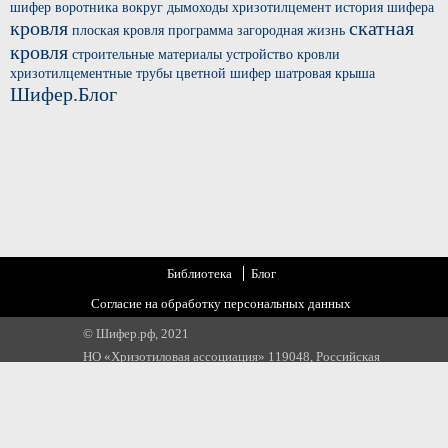
шифер
воротника вокруг
дымоходы хризотилцемент
история шифера
кровля
скатная
плоская кровля
программа загородная жизнь
кровля
строительные материалы
устройство кровли
хризотилцементные трубы
цветной шифер
шатровая крыша
Шифер.Блог
Библиотека
Блог
Согласие на обработку персональных данных
© Шифер.рф, 2021
НО «Хризотиловая ассоциация» 119048, Российская
Федерация, г. Москва, ул. Усачева, д 35 стр 1
Email:
info@chrysotile.ru
,
info@шифер.рф
,
+7 905 580 31 22