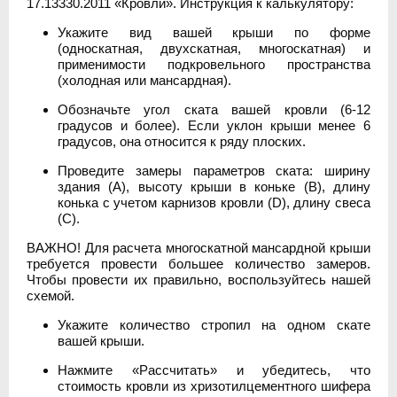
17.13330.2011 «Кровли». Инструкция к калькулятору:
Укажите вид вашей крыши по форме
(односкатная, двухскатная, многоскатная) и
применимости подкровельного пространства
(холодная или мансардная).
Обозначьте угол ската вашей кровли (6-12
градусов и более). Если уклон крыши менее 6
градусов, она относится к ряду плоских.
Проведите замеры параметров ската: ширину
здания (А), высоту крыши в коньке (В), длину
конька с учетом карнизов кровли (D), длину свеса
(C).
ВАЖНО! Для расчета многоскатной мансардной крыши
требуется провести большее количество замеров.
Чтобы провести их правильно, воспользуйтесь нашей
схемой.
Укажите количество стропил на одном скате
вашей крыши.
Нажмите «Рассчитать» и убедитесь, что
стоимость кровли из хризотилцементного шифера