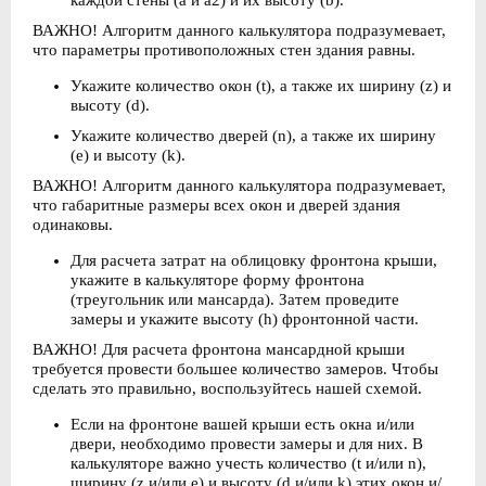
каждой стены (a и a2) и их высоту (b).
ВАЖНО! Алгоритм данного калькулятора подразумевает,
что параметры противоположных стен здания равны.
Укажите количество окон (t), а также их ширину (z) и
высоту (d).
Укажите количество дверей (n), а также их ширину
(e) и высоту (k).
ВАЖНО! Алгоритм данного калькулятора подразумевает,
что габаритные размеры всех окон и дверей здания
одинаковы.
Для расчета затрат на облицовку фронтона крыши,
укажите в калькуляторе форму фронтона
(треугольник или мансарда). Затем проведите
замеры и укажите высоту (h) фронтонной части.
ВАЖНО! Для расчета фронтона мансардной крыши
требуется провести большее количество замеров. Чтобы
сделать это правильно, воспользуйтесь нашей схемой.
Если на фронтоне вашей крыши есть окна и/или
двери, необходимо провести замеры и для них. В
калькуляторе важно учесть количество (t и/или n),
ширину (z и/или е) и высоту (d и/или k) этих окон и/