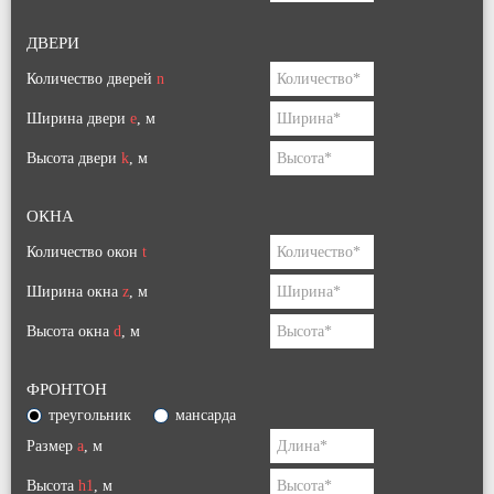
ДВЕРИ
Количество дверей
n
Ширина двери
e
, м
Высота двери
k
, м
ОКНА
Количество окон
t
Ширина окна
z
, м
Высота окна
d
, м
ФРОНТОН
треугольник
мансарда
Размер
a
, м
Высота
h
1
, м