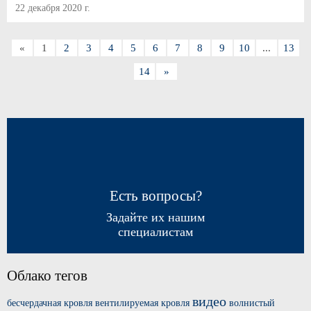
22 декабря 2020 г.
«
1
2
3
4
5
6
7
8
9
10
...
13
14
»
Есть вопросы?
Задайте их нашим
специалистам
Облако тегов
видео
бесчердачная кровля
вентилируемая кровля
волнистый