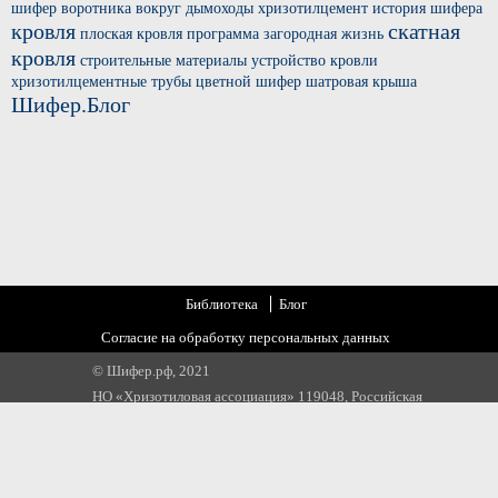
шифер
воротника вокруг
дымоходы хризотилцемент
история шифера
кровля
скатная
плоская кровля
программа загородная жизнь
кровля
строительные материалы
устройство кровли
хризотилцементные трубы
цветной шифер
шатровая крыша
Шифер.Блог
Библиотека
Блог
Согласие на обработку персональных данных
© Шифер.рф, 2021
НО «Хризотиловая ассоциация» 119048, Российская
Федерация, г. Москва, ул. Усачева, д 35 стр 1
Email:
info@chrysotile.ru
,
info@шифер.рф
,
+7 905 580 31 22