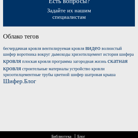
Есть вопросы?
Задайте их нашим
специалистам
Облако тегов
видео
бесчердачная кровля
вентилируемая кровля
волнистый
шифер
воротника вокруг
дымоходы хризотилцемент
история шифера
кровля
скатная
плоская кровля
программа загородная жизнь
кровля
строительные материалы
устройство кровли
хризотилцементные трубы
цветной шифер
шатровая крыша
Шифер.Блог
Библиотека
Блог