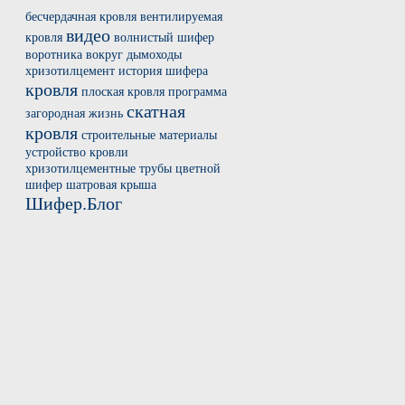
бесчердачная кровля
вентилируемая
видео
кровля
волнистый шифер
воротника вокруг
дымоходы
хризотилцемент
история шифера
кровля
плоская кровля
программа
скатная
загородная жизнь
кровля
строительные материалы
устройство кровли
хризотилцементные трубы
цветной
шифер
шатровая крыша
Шифер.Блог