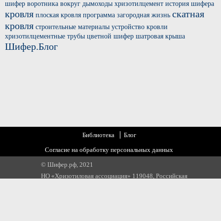
шифер
воротника вокруг
дымоходы хризотилцемент
история шифера
кровля
скатная
плоская кровля
программа загородная жизнь
кровля
строительные материалы
устройство кровли
хризотилцементные трубы
цветной шифер
шатровая крыша
Шифер.Блог
Библиотека
Блог
Согласие на обработку персональных данных
© Шифер.рф, 2021
НО «Хризотиловая ассоциация» 119048, Российская
Федерация, г. Москва, ул. Усачева, д 35 стр 1
Email:
info@chrysotile.ru
,
info@шифер.рф
,
+7 905 580 31 22