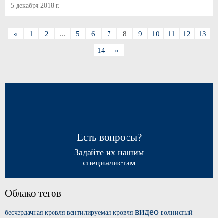
5 декабря 2018 г.
«
1
2
...
5
6
7
8
9
10
11
12
13
14
»
Есть вопросы?
Задайте их нашим
специалистам
Облако тегов
видео
бесчердачная кровля
вентилируемая кровля
волнистый