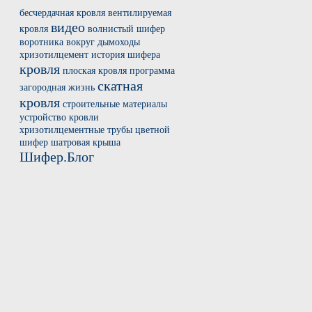
бесчердачная кровля
вентилируемая
видео
кровля
волнистый шифер
воротника вокруг
дымоходы
хризотилцемент
история шифера
кровля
плоская кровля
программа
скатная
загородная жизнь
кровля
строительные материалы
устройство кровли
хризотилцементные трубы
цветной
шифер
шатровая крыша
Шифер.Блог